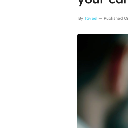
By
Taveel
—
Published On