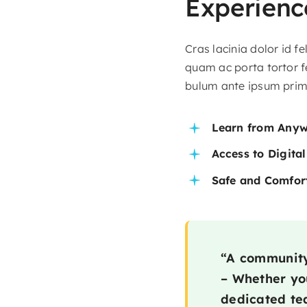
Experience
Cras lacinia dolor id 
quam ac porta tortor f
bulum ante ipsum primis
Learn from Any
Access to Digita
Safe and Comfor
“A community 
– Whether you
dedicated tea