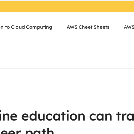
on to Cloud Computing
AWS Cheet Sheets
AWS
ine education can tr
reer path