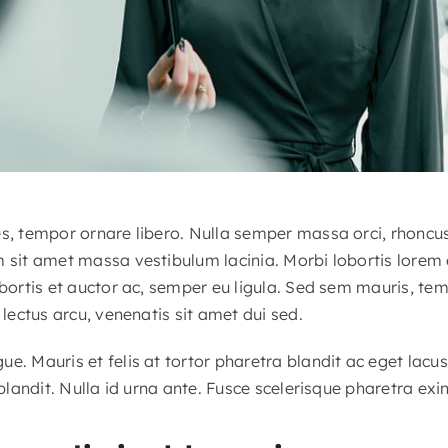
es, tempor ornare libero. Nulla semper massa orci, rhoncu
m sit amet massa vestibulum lacinia. Morbi lobortis lorem
obortis et auctor ac, semper eu ligula. Sed sem mauris, te
 lectus arcu, venenatis sit amet dui sed.
e. Mauris et felis at tortor pharetra blandit ac eget lacu
 blandit. Nulla id urna ante. Fusce scelerisque pharetra exin