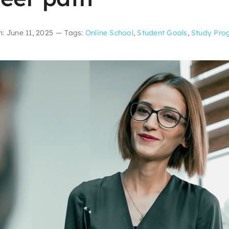
: June 11, 2025
—
Tags:
Online School
,
Student Goals
,
Study Pro