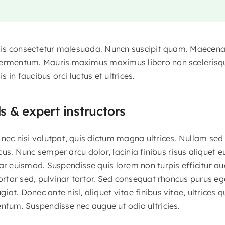
felis consectetur malesuada. Nuncn suscipit quam. Maecena
ermentum. Mauris maximus maximus libero non scelerisque.
 in faucibus orci luctus et ultrices.
ls & expert instructors
nec nisi volutpat, quis dictum magna ultrices. Nullam sed
lacus. Nunc semper arcu dolor, lacinia finibus risus aliquet 
ar euismod. Suspendisse quis lorem non turpis efficitur au
tortor sed, pulvinar tortor. Sed consequat rhoncus purus eg
at. Donec ante nisl, aliquet vitae finibus vitae, ultrices 
entum. Suspendisse nec augue ut odio ultricies.