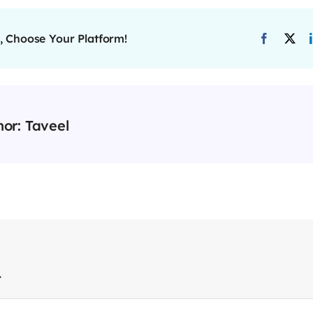
, Choose Your Platform!
hor:
Taveel
t