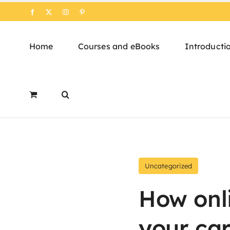
Skip
Facebook
X
Instagram
Pinterest
to
content
Home
Courses and eBooks
Introducti
Uncategorized
How onl
your ca