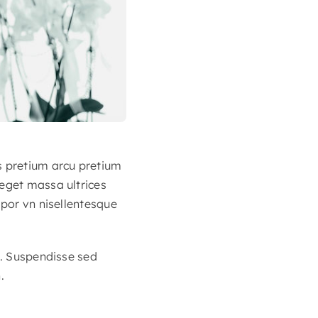
s pretium arcu pretium
 eget massa ultrices
mpor vn nisellentesque
s. Suspendisse sed
.