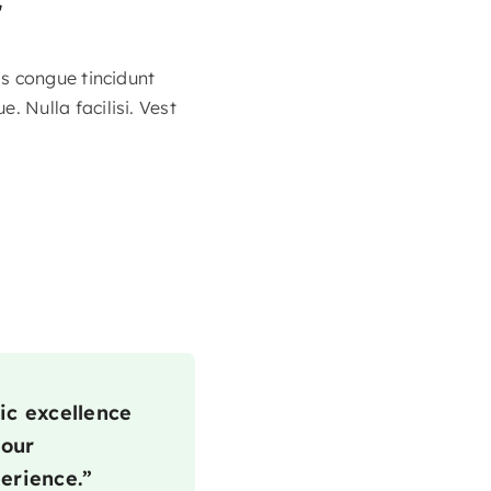
r
s congue tincidunt
 Nulla facilisi. Vest
ic excellence
 our
erience.”