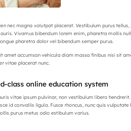
en nec magna volutpat placerat. Vestibulum purus tellus,
mauris. Vivamus bibendum lorem enim, pharetra mollis nul
t congue pharetra dolor vel bibendum semper purus.
 sit amet accumsan vehicula diam massa finibus nisi sit am
er vitae placerat nunc.
ld-class online education system
is vitae ipsum pulvinar, non vestibulum libero hendrerit. 
sce id convallis ligula. Fusce rhoncus, nunc quis vulputat
ollis purus metus odio estibulum varius.