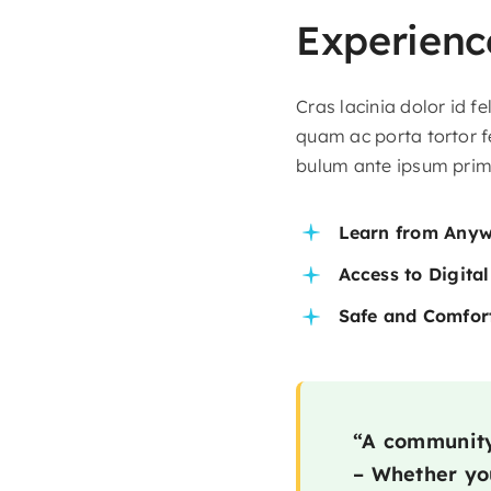
Experience
Cras lacinia dolor id 
quam ac porta tortor f
bulum ante ipsum primis
Learn from Any
Access to Digita
Safe and Comfor
“A community 
– Whether you