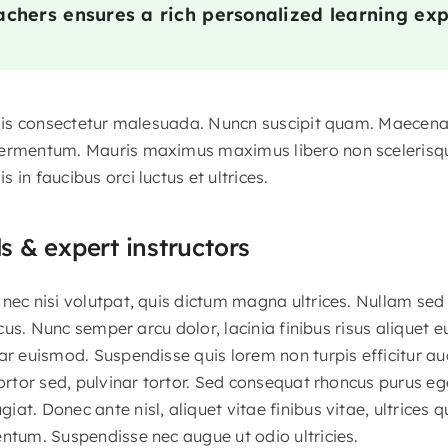
chers ensures a rich personalized learning exp
felis consectetur malesuada. Nuncn suscipit quam. Maecena
ermentum. Mauris maximus maximus libero non scelerisque.
 in faucibus orci luctus et ultrices.
ls & expert instructors
nec nisi volutpat, quis dictum magna ultrices. Nullam sed
lacus. Nunc semper arcu dolor, lacinia finibus risus aliquet 
ar euismod. Suspendisse quis lorem non turpis efficitur au
tortor sed, pulvinar tortor. Sed consequat rhoncus purus eg
at. Donec ante nisl, aliquet vitae finibus vitae, ultrices 
entum. Suspendisse nec augue ut odio ultricies.