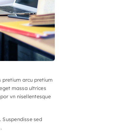
s pretium arcu pretium
 eget massa ultrices
mpor vn nisellentesque
s. Suspendisse sed
.