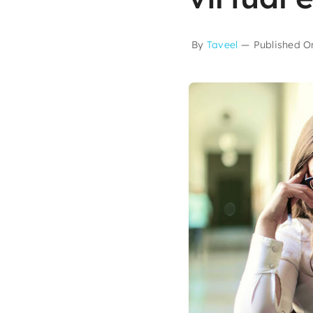
By
Taveel
—
Published O