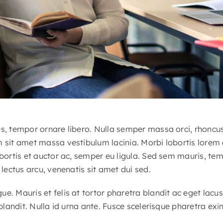
es, tempor ornare libero. Nulla semper massa orci, rhoncu
m sit amet massa vestibulum lacinia. Morbi lobortis lorem
obortis et auctor ac, semper eu ligula. Sed sem mauris, te
 lectus arcu, venenatis sit amet dui sed.
e. Mauris et felis at tortor pharetra blandit ac eget lacu
 blandit. Nulla id urna ante. Fusce scelerisque pharetra exin