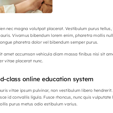
en nec magna volutpat placerat. Vestibulum purus tellus,
mauris. Vivamus bibendum lorem enim, pharetra mollis nul
t congue pharetra dolor vel bibendum semper purus.
 sit amet accumsan vehicula diam massa finibus nisi sit am
er vitae placerat nunc.
ld-class online education system
is vitae ipsum pulvinar, non vestibulum libero hendrerit. 
sce id convallis ligula. Fusce rhoncus, nunc quis vulputat
ollis purus metus odio estibulum varius.