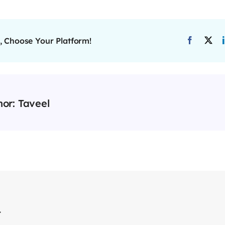
, Choose Your Platform!
hor:
Taveel
t